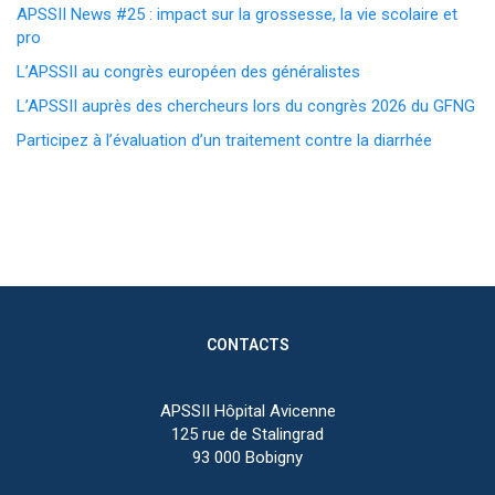
APSSII News #25 : impact sur la grossesse, la vie scolaire et
pro
L’APSSII au congrès européen des généralistes
L’APSSII auprès des chercheurs lors du congrès 2026 du GFNG
Participez à l’évaluation d’un traitement contre la diarrhée
CONTACTS
APSSII Hôpital Avicenne
125 rue de Stalingrad
93 000 Bobigny