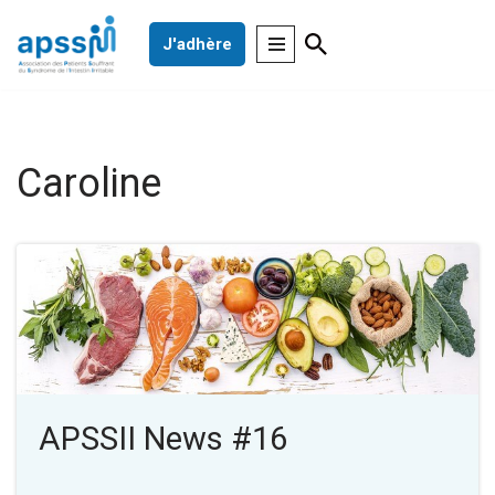
J'adhère
Aller
au
contenu
Caroline
APSSII News #16