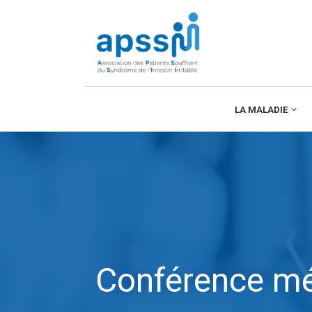
Aller
au
contenu
LA MALADIE
Conférence méd