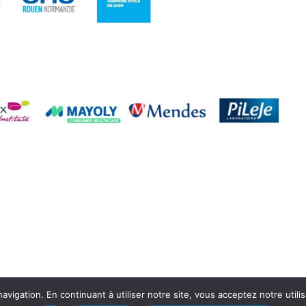
avigation. En continuant à utiliser notre site, vous acceptez notre util