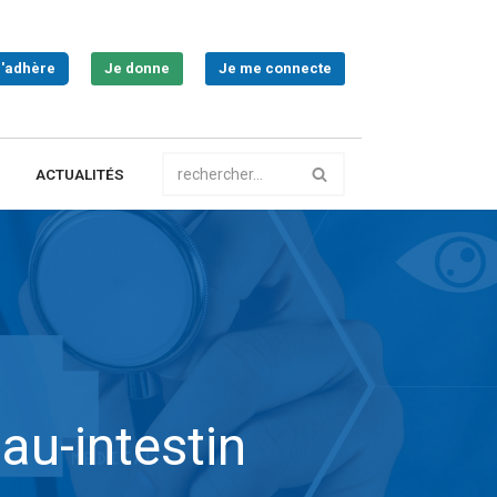
J'adhère
Je donne
Je me connecte
ACTUALITÉS
au-intestin