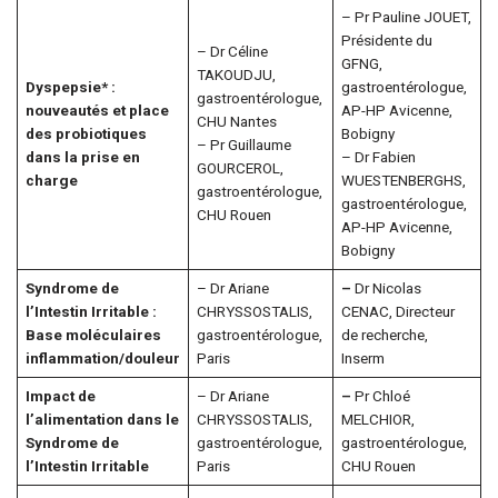
– Pr Pauline JOUET,
Présidente du
– Dr Céline
GFNG,
TAKOUDJU,
Dyspepsie* :
gastroentérologue,
gastroentérologue,
nouveautés et place
AP-HP Avicenne,
CHU Nantes
des probiotiques
Bobigny
– Pr Guillaume
dans la prise en
– Dr Fabien
GOURCEROL,
charge
WUESTENBERGHS,
gastroentérologue,
gastroentérologue,
CHU Rouen
AP-HP Avicenne,
Bobigny
Syndrome de
– Dr Ariane
–
Dr Nicolas
l’Intestin Irritable :
CHRYSSOSTALIS,
CENAC, Directeur
Base moléculaires
gastroentérologue,
de recherche,
inflammation/douleur
Paris
Inserm
Impact de
– Dr Ariane
–
Pr Chloé
l’alimentation dans le
CHRYSSOSTALIS,
MELCHIOR,
Syndrome de
gastroentérologue,
gastroentérologue,
l’Intestin Irritable
Paris
CHU Rouen