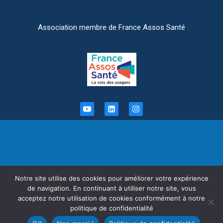
Association membre de France Assos Santé
Informations légales
Notre site utilise des cookies pour améliorer votre expérience
de navigation. En continuant à utiliser notre site, vous
APSSII - Association des Patients Souffrant du Syndrome de l’Intestin
acceptez notre utilisation de cookies conformément à notre
Irritable.
politique de confidentialité
Association de Loi 1901, reconnue d’intérêt général et agréée par le