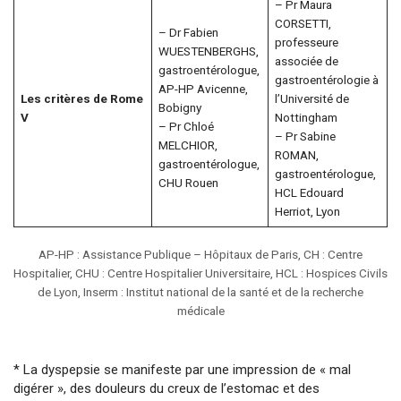
– Pr Maura
CORSETTI,
– Dr Fabien
professeure
WUESTENBERGHS,
associée de
gastroentérologue,
gastroentérologie à
AP-HP Avicenne,
Les critères de Rome
l’Université de
Bobigny
V
Nottingham
– Pr Chloé
– Pr Sabine
MELCHIOR,
ROMAN,
gastroentérologue,
gastroentérologue,
CHU Rouen
HCL Edouard
Herriot, Lyon
AP-HP : Assistance Publique – Hôpitaux de Paris, CH : Centre
Hospitalier, CHU : Centre Hospitalier Universitaire, HCL : Hospices Civils
de Lyon, Inserm : Institut national de la santé et de la recherche
médicale
* La dyspepsie se manifeste par une impression de « mal
digérer », des douleurs du creux de l’estomac et des