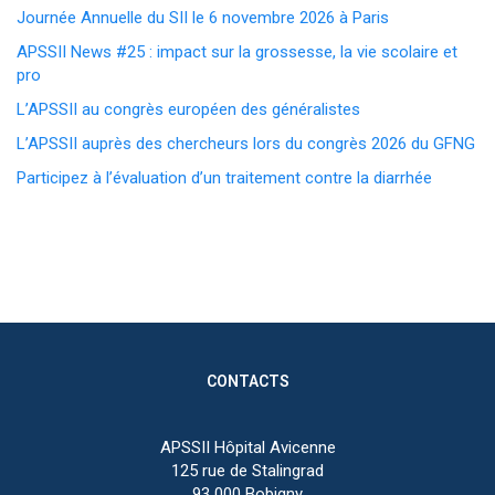
Journée Annuelle du SII le 6 novembre 2026 à Paris
APSSII News #25 : impact sur la grossesse, la vie scolaire et
pro
L’APSSII au congrès européen des généralistes
L’APSSII auprès des chercheurs lors du congrès 2026 du GFNG
Participez à l’évaluation d’un traitement contre la diarrhée
CONTACTS
APSSII Hôpital Avicenne
125 rue de Stalingrad
93 000 Bobigny